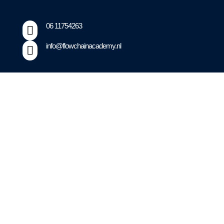
06 11754263

info@flowchainacademy.nl

Contents