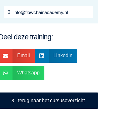
info@flowchainacademy.nl
Deel deze training:
Email
Linkedin


Whatsapp

terug naar het cursusoverzicht